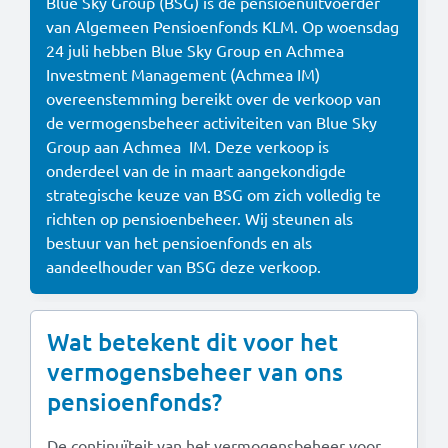
Blue Sky Group (BSG) is de pensioenuitvoerder
Documenten
van Algemeen Pensioenfonds KLM. Op woensdag
24 juli hebben Blue Sky Group en Achmea
Contact
Investment Management (Achmea IM)
overeenstemming bereikt over de verkoop van
English information
de vermogensbeheer activiteiten van Blue Sky
Group aan Achmea IM. Deze verkoop is
onderdeel van de in maart aangekondigde
strategische keuze van BSG om zich volledig te
richten op pensioenbeheer. Wij steunen als
bestuur van het pensioenfonds en als
aandeelhouder van BSG deze verkoop.
Wat betekent dit voor het
vermogensbeheer van ons
pensioenfonds?
De continuïteit van het vermogensbeheer voor