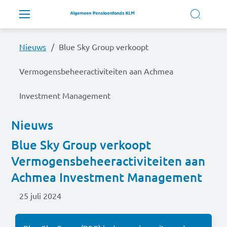
Overslaan en naar de inhoud gaan
Hoofdnavigatie
Nieuws
Blue Sky Group verkoopt
Onze regeling
Vermogensbeheeractiviteiten aan Achmea
Ons pensioenfonds
Investment Management
Bijeenkomsten
Nieuws
Blue Sky Group verkoopt
Vermogensbeheeractiviteiten aan
MijnKLMPensioen
Achmea Investment Management
25 juli 2024
Nieuws
Video's